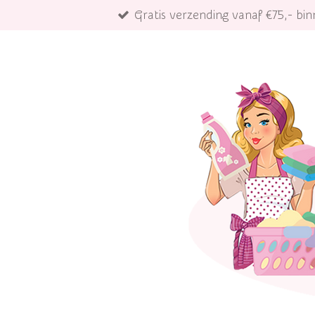
Gratis verzending vanaf €75,- b
Ga
direct
naar
de
hoofdinhoud