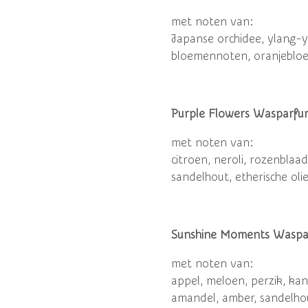
met noten van:
Japanse orchidee, ylang-yl
bloemennoten, oranjebloes
Purple Flowers Wasparfu
met noten van:
citroen, neroli, rozenblaad
sandelhout, etherische oli
Sunshine Moments Wasp
met noten van:
appel, meloen, perzik, kan
amandel, amber, sandelhou