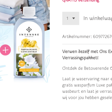
GRATIS verzending
In winkelwa
Artikelnummer:
60977267
Verwen Jezelf met Ons Ex
Verrassingspakket!
Ontdek de Betoverende 
Laat je waservaring naar e
gratis wasparfum Luxe pak
wasbeurt en laat je verra
wij voor jou hebben gesel