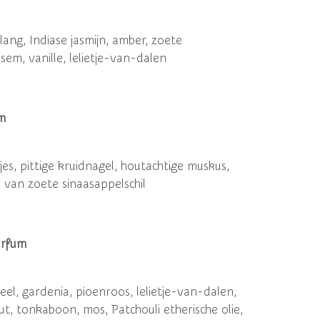
ang, Indiase jasmijn, amber, zoete
em, vanille, lelietje-van-dalen
m
jes, pittige kruidnagel, houtachtige muskus,
e van zoete sinaasappelschil
arfum
eel, gardenia, pioenroos, lelietje-van-dalen,
t, tonkaboon, mos, Patchouli etherische olie,