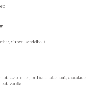
et;
um
amber, citroen, sandelhout
amot, zwarte bes, orchidee, lotushout, chocolade,
hout, vanille