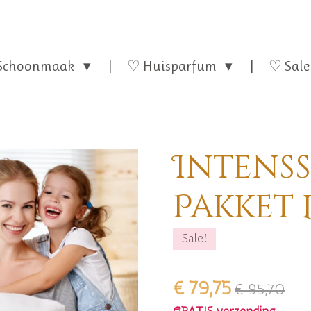
Schoonmaak
♡ Huisparfum
♡ Sale
Intens
Pakket 
Sale!
€ 79,75
€ 95,70