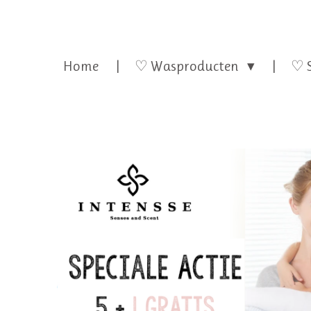
Home
♡ Wasproducten
♡ 