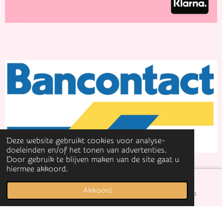
Deze website gebruikt cookies voor analyse-
doeleinden en/of het tonen van advertenties.
Door gebruik te blijven maken van de site gaat u
hiermee akkoord.
© 2020 - 2023 Geurbijdewas.nl ~ Wasparfum Nederland
Akkoord
E-mailadres
Facebook
WhatsApp