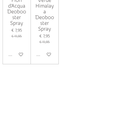
Fiori
Verde
d'Acqua
Himalay
Deoboo
a
ster
Deoboo
Spray
ster
Spray
€ 7,95
€ 7,95
€ 11,95
€ 11,95
Houd mij op de hoogte
Houd mij op de hoogte