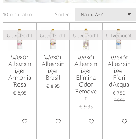
10 resultaten
Sorteer:
Uitverkocht
Uitverkocht
Uitverkocht
Uitverkocht
Wexór
Wexór
Wexór
Wexór
Allesrein
Allesrein
Allesrein
Allesrein
iger
iger
iger
iger
Armonia
Brasil
Elimina
Fiori
Rosa
Odor
d'Acqua
€ 8,95
Remove
€ 8,95
€ 7,50
r
€ 8,95
€ 9,95
Houd mij op de hoogte
Houd mij op de hoogte
Houd mij op de hoogte
Houd mij op