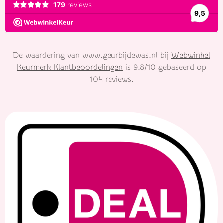
De waardering van www.geurbijdewas.nl bij
Webwinkel
Keurmerk Klantbeoordelingen
is 9.8/10 gebaseerd op
104 reviews.