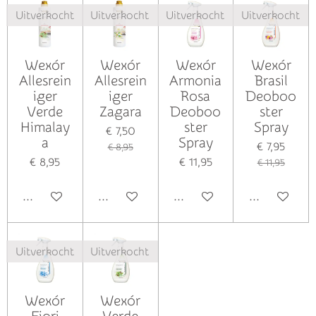
Uitverkocht
Uitverkocht
Uitverkocht
Uitverkocht
Wexór
Wexór
Wexór
Wexór
Allesrein
Allesrein
Armonia
Brasil
iger
iger
Rosa
Deoboo
Verde
Zagara
Deoboo
ster
Himalay
ster
Spray
€ 7,50
a
Spray
€ 7,95
€ 8,95
€ 8,95
€ 11,95
€ 11,95
Houd mij op de hoogte
Houd mij op de hoogte
Houd mij op de hoogte
Houd mij op
Uitverkocht
Uitverkocht
Wexór
Wexór