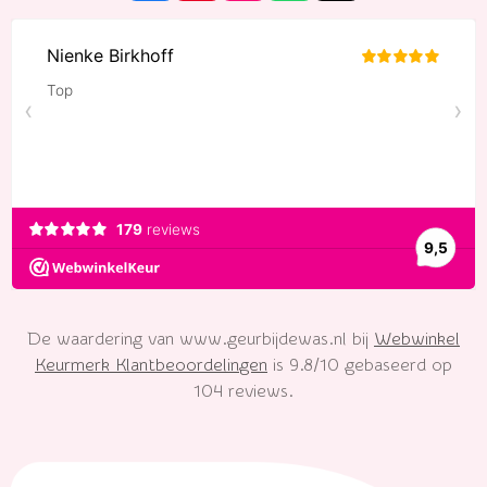
a
i
n
h
i
c
n
s
a
k
e
t
t
t
T
b
e
a
s
o
o
r
g
A
k
o
e
r
p
k
s
a
p
t
m
De waardering van www.geurbijdewas.nl bij
Webwinkel
Keurmerk Klantbeoordelingen
is 9.8/10 gebaseerd op
104 reviews.