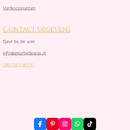
Verkooppunten
Contact gegevens
Geur bij de was
info@geurbijdewas.nl
085 060 8100
F
P
I
W
T