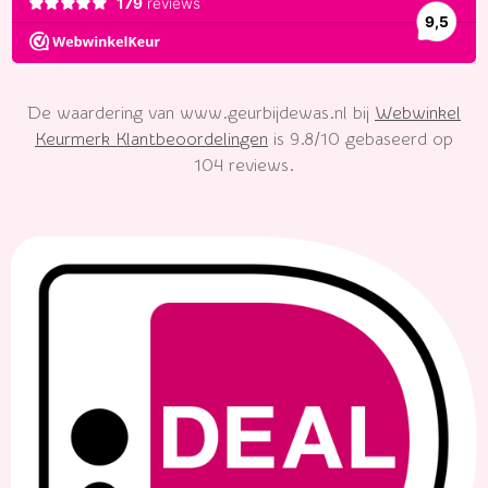
De waardering van www.geurbijdewas.nl bij
Webwinkel
Keurmerk Klantbeoordelingen
is 9.8/10 gebaseerd op
104 reviews.