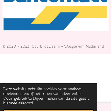
© 2020 - 2023 Geurbijdewas.nl ~ Wasparfum Nederland
Deze website gebruikt cookies voor analyse-
doeleinden en/of het tonen van advertenties.
Door gebruik te blijven maken van de site gaat u
hiermee akkoord.