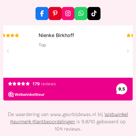
F
P
I
W
T
a
i
n
h
i
c
n
s
a
k
e
t
t
t
T
b
e
a
s
o
o
r
g
A
k
o
e
r
p
k
s
a
p
t
m
De waardering van www.geurbijdewas.nl bij
Webwinkel
Keurmerk Klantbeoordelingen
is 9.8/10 gebaseerd op
104 reviews.