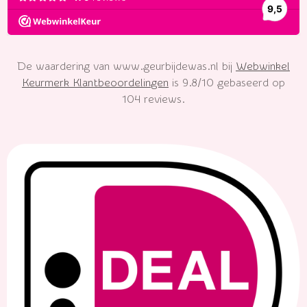
De waardering van www.geurbijdewas.nl bij
Webwinkel
Keurmerk Klantbeoordelingen
is 9.8/10 gebaseerd op
104 reviews.