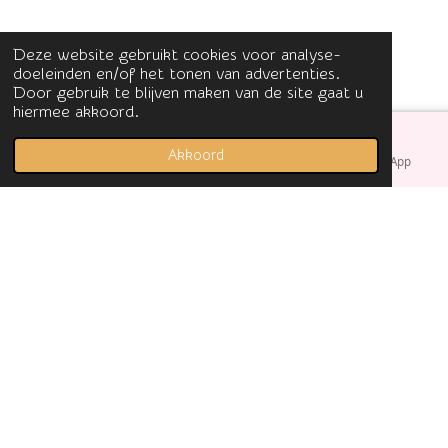
Deze website gebruikt cookies voor analyse-
doeleinden en/of het tonen van advertenties.
Door gebruik te blijven maken van de site gaat u
hiermee akkoord.
Akkoord
E-mailadres
Facebook
WhatsApp