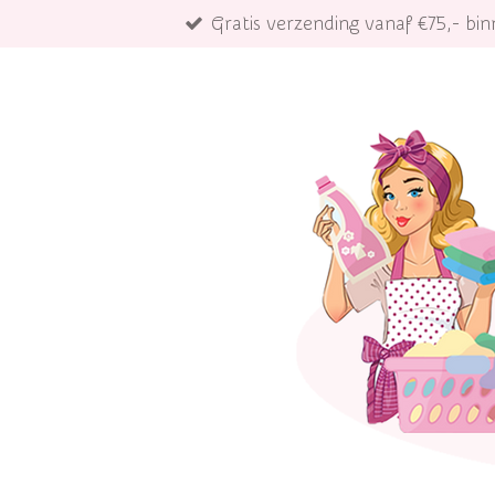
Gratis verzending vanaf €75,- b
Ga
direct
naar
de
hoofdinhoud