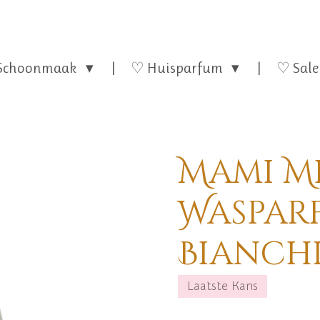
Schoonmaak
♡ Huisparfum
♡ Sale
Mami M
Wasparf
Bianchi
Laatste Kans