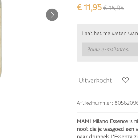
€ 11,95
€ 15,95
Laat het me weten wann
Uitverkocht
Artikelnummer:
8056209
MAMI Milano Essence is ni
noot die je wasgoed een v
paar druppels L'Essenza z