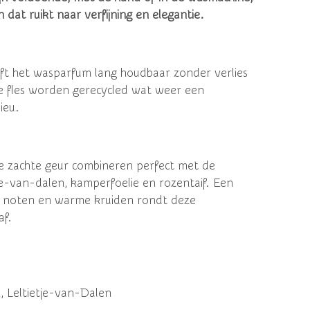
n dat ruikt naar verfijning en elegantie.
ijft het wasparfum lang houdbaar zonder verlies
e fles worden gerecycled wat weer een
ieu.
ze zachte geur combineren perfect met de
je-van-dalen, kamperfoelie en rozentaif.
Een
e noten en warme kruiden rondt deze
e af.
, Leltietje-van-Dalen