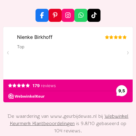
F
P
I
W
T
a
i
n
h
i
c
n
s
a
k
e
t
t
t
T
b
e
a
s
o
o
r
g
A
k
o
e
r
p
k
s
a
p
t
m
De waardering van www.geurbijdewas.nl bij
Webwinkel
Keurmerk Klantbeoordelingen
is 9.8/10 gebaseerd op
104 reviews.