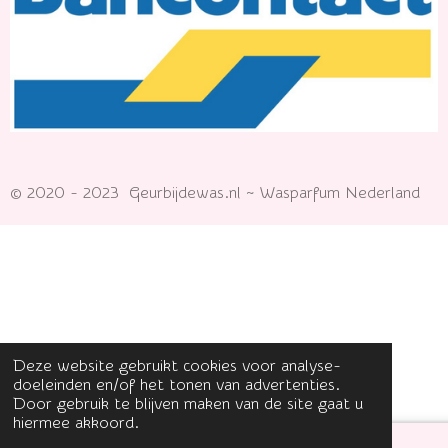
© 2020 - 2023 Geurbijdewas.nl ~ Wasparfum Nederland
Deze website gebruikt cookies voor analyse-
doeleinden en/of het tonen van advertenties.
Door gebruik te blijven maken van de site gaat u
hiermee akkoord.