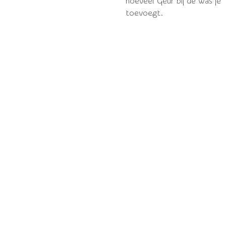
hoeveel Geur bij de was je
toevoegt.