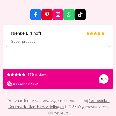
F
P
I
W
T
a
i
n
h
i
c
n
s
a
k
e
t
t
t
T
b
e
a
s
o
o
r
g
A
k
o
e
r
p
k
s
a
p
t
m
De waardering van www.geurbijdewas.nl bij
Webwinkel
Keurmerk Klantbeoordelingen
is 9.8/10 gebaseerd op
104 reviews.