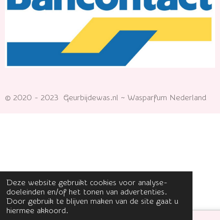
© 2020 - 2023 Geurbijdewas.nl ~ Wasparfum Nederland
Deze website gebruikt cookies voor analyse-
doeleinden en/of het tonen van advertenties.
Door gebruik te blijven maken van de site gaat u
hiermee akkoord.