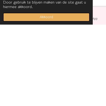
Door gebruik te blijven maken van de site gaat u
hiermee akkoord.
Akkoord
E-mailadres
Facebook
WhatsApp