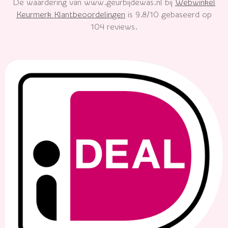
De waardering van www.geurbijdewas.nl bij
Webwinkel
Keurmerk Klantbeoordelingen
is 9.8/10 gebaseerd op
104 reviews.