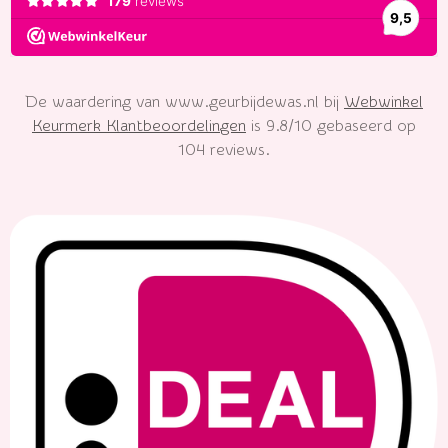
De waardering van www.geurbijdewas.nl bij
Webwinkel
Keurmerk Klantbeoordelingen
is 9.8/10 gebaseerd op
104 reviews.