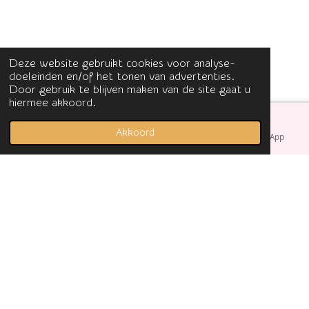
Deze website gebruikt cookies voor analyse-
doeleinden en/of het tonen van advertenties.
Door gebruik te blijven maken van de site gaat u
hiermee akkoord.
Akkoord
E-mailadres
Facebook
WhatsApp