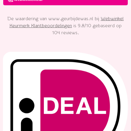
De waardering van www.geurbijdewas.nl bij
Webwinkel
Keurmerk Klantbeoordelingen
is 9.8/10 gebaseerd op
104 reviews.