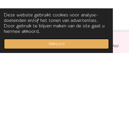
Deze website gebruikt cookies voor analyse-
doeleinden en/of het tonen van advertenties.
Door gebruik te blijven maken van de site gaat u
hiermee akkoord.
Akkoord
E-mailadres
Facebook
WhatsApp