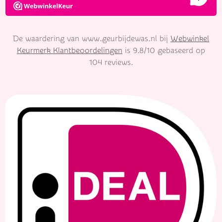
De waardering van www.geurbijdewas.nl bij
Webwinkel
Keurmerk Klantbeoordelingen
is 9.8/10 gebaseerd op
104 reviews.