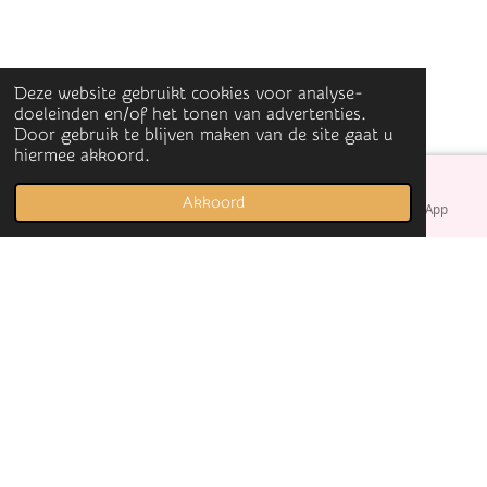
Deze website gebruikt cookies voor analyse-
doeleinden en/of het tonen van advertenties.
Door gebruik te blijven maken van de site gaat u
hiermee akkoord.
Akkoord
E-mailadres
Facebook
WhatsApp