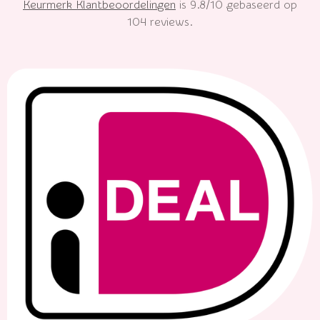
Keurmerk Klantbeoordelingen
is 9.8/10 gebaseerd op
104 reviews.