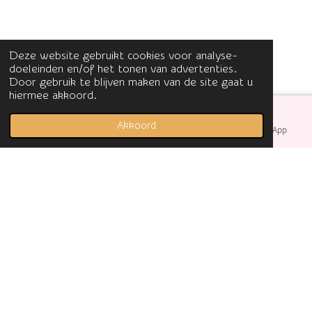
Deze website gebruikt cookies voor analyse-
doeleinden en/of het tonen van advertenties.
Door gebruik te blijven maken van de site gaat u
hiermee akkoord.
Akkoord
E-mailadres
Facebook
WhatsApp