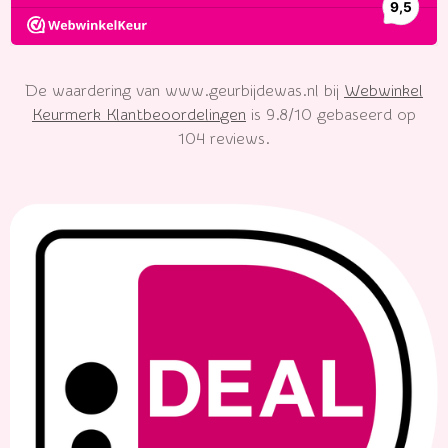
De waardering van www.geurbijdewas.nl bij
Webwinkel
Keurmerk Klantbeoordelingen
is 9.8/10 gebaseerd op
104 reviews.