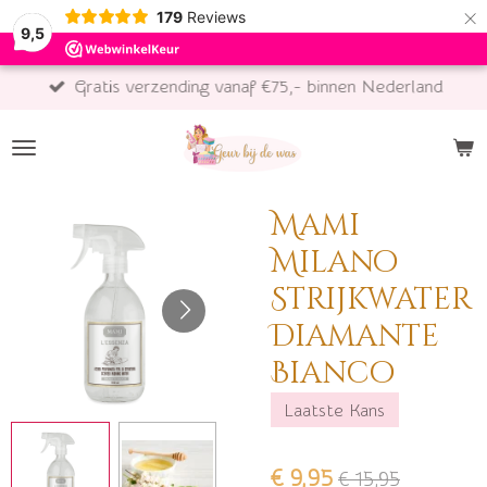
×
179
Reviews
9,5
Gratis verzending vanaf €75,- binnen Nederland
Mami
Milano
Strijkwater
Diamante
Bianco
Laatste Kans
€ 9,95
€ 15,95