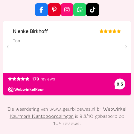
F
P
I
W
T
a
i
n
h
i
c
n
s
a
k
e
t
t
t
T
b
e
a
s
o
o
r
g
A
k
o
e
r
p
k
s
a
p
t
m
De waardering van www.geurbijdewas.nl bij
Webwinkel
Keurmerk Klantbeoordelingen
is 9.8/10 gebaseerd op
104 reviews.