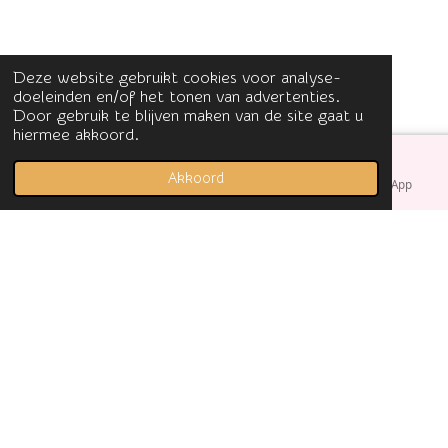
Deze website gebruikt cookies voor analyse-
doeleinden en/of het tonen van advertenties.
Door gebruik te blijven maken van de site gaat u
hiermee akkoord.
Akkoord
E-mailadres
Facebook
WhatsApp