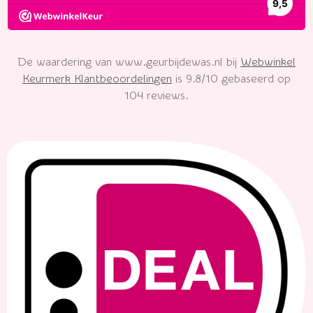
De waardering van www.geurbijdewas.nl bij
Webwinkel
Keurmerk Klantbeoordelingen
is 9.8/10 gebaseerd op
104 reviews.