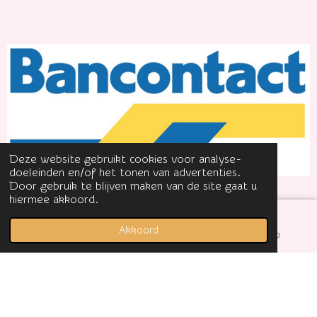
Deze website gebruikt cookies voor analyse-
doeleinden en/of het tonen van advertenties.
Door gebruik te blijven maken van de site gaat u
hiermee akkoord.
© 2020 - 2023 Geurbijdewas.nl ~ Wasparfum Nederland
Akkoord
E-mailadres
Facebook
WhatsApp