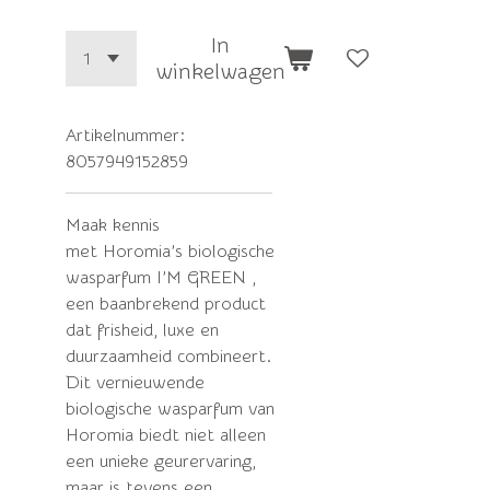
In
winkelwagen
Artikelnummer:
8057949152859
Maak kennis
met
Horomia’s
biologische
wasparfum I’M GREEN ,
een baanbrekend product
dat frisheid, luxe en
duurzaamheid combineert.
Dit vernieuwende
biologische
wasparfum
van
Horomia biedt niet alleen
een unieke geurervaring,
maar is tevens een