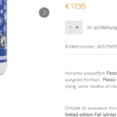
€ 17,95
In winkelwa
Artikelnummer:
8057949
Horomia wasparfum
Fiocc
wasgoed formaat.
Fiocco
ylang, witte muskus en la
Ontdek de exclusieve Ho
limited edition Fall Winter 