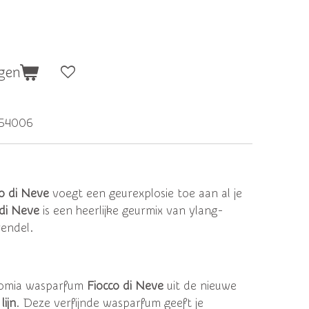
gen
154006
o di Neve
voegt een geurexplosie toe aan al je
 di Neve
is een heerlijke geurmix van ylang-
vendel.
romia wasparfum
Fiocco di Neve
uit de nieuwe
lijn
. Deze verfijnde wasparfum geeft je