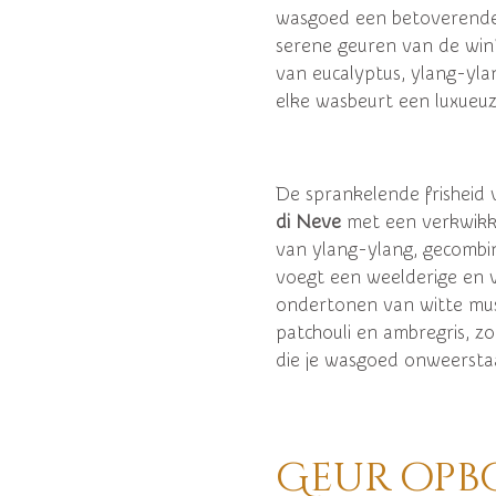
wasgoed een betoverende g
serene geuren van de win
van eucalyptus, ylang-yla
elke wasbeurt een luxueuz
De sprankelende frisheid
di Neve
met een verkwikk
van ylang-ylang, gecombin
voegt een weelderige en v
ondertonen van witte mus
patchouli en ambregris, z
die je wasgoed onweerst
Geur opb