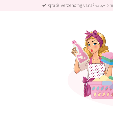
Gratis verzending vanaf €75,- b
Ga
direct
naar
de
hoofdinhoud