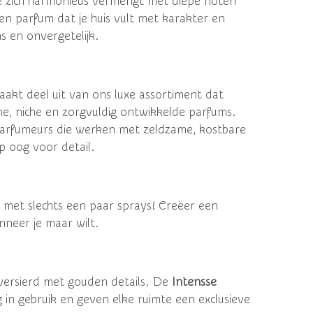
e zich harmonieus vermengt met diepe noten
en parfum dat je huis vult met karakter en
ns en onvergetelijk.
akt deel uit van ons luxe assortiment dat
e, niche en zorgvuldig ontwikkelde parfums.
arfumeurs die werken met zeldzame, kostbare
p oog voor detail.
ct met slechts een paar sprays! Creëer een
neer je maar wilt.
versierd met gouden details. De
Intensse
 in gebruik en geven elke ruimte een exclusieve