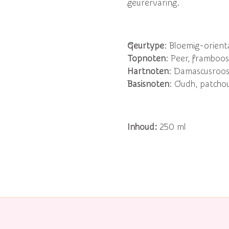
geurervaring.
Geurtype
: Bloemig-orient
Topnoten
: Peer, framboo
Hartnoten
: Damascusroos,
Basisnoten
: Oudh, patchou
Inhoud:
250 ml