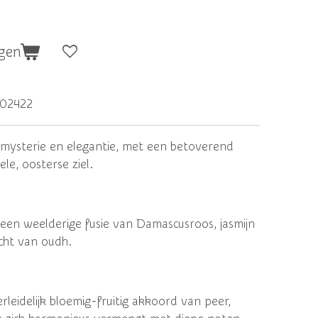
gen
02422
l mysterie en elegantie, met een betoverend
le, oosterse ziel.
 een weelderige fusie van Damascusroos, jasmijn
acht van oudh.
leidelijk bloemig-fruitig akkoord van peer,