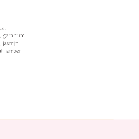
aal
s, geranium
 jasmijn
li, amber