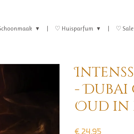
Schoonmaak
♡ Huisparfum
♡ Sale
Intenss
- Dubai
Oud in
€ 24,95