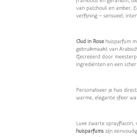
framboos en geranium, di
van patchouli en amber. E
verfijning — sensueel, inte
Oud in Rose
huisparfum ma
gebruikmaakt van Arabisch
Gecreëerd door meesterp
ingrediënten en een scher
Personaliseer je huis dire
warme, elegante sfeer wan
Luxe zwarte sprayflacon, 
huisparfums
zijn eenvoudig