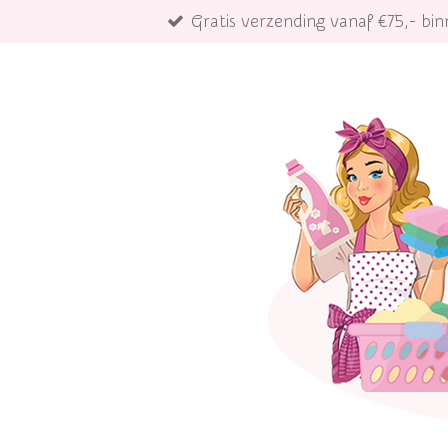
Gratis verzending vanaf €75,- b
Ga
direct
naar
de
hoofdinhoud