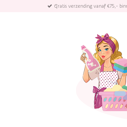
Gratis verzending vanaf €75,- b
Ga
direct
naar
de
hoofdinhoud