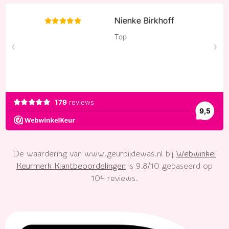
c
n
s
a
k
e
t
t
t
T
b
e
a
s
o
o
r
g
A
k
o
e
r
p
k
s
a
p
t
m
De waardering van www.geurbijdewas.nl bij
Webwinkel
Keurmerk Klantbeoordelingen
is 9.8/10 gebaseerd op
104 reviews.