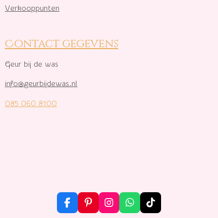
Verkooppunten
Contact gegevens
Geur bij de was
info@geurbijdewas.nl
085 060 8100
F
P
I
W
T
a
i
n
h
i