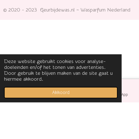
© 2020 - 2023 Geurbijdewas.nl ~ Wasparfum Nederland
Deze website gebruikt cookies voor analyse-
doeleinden en/of het tonen van advertenties.
Door gebruik te blijven maken van de site gaat u
hiermee akkoord.
Akkoord
E-mailadres
Facebook
WhatsApp