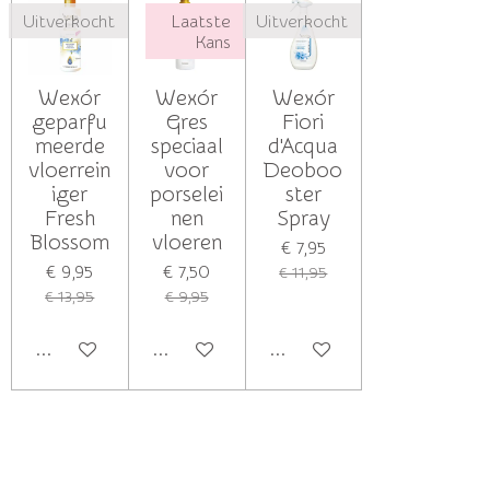
Uitverkocht
Laatste
Uitverkocht
Kans
Wexór
Wexór
Wexór
geparfu
Gres
Fiori
meerde
speciaal
d'Acqua
vloerrein
voor
Deoboo
iger
porselei
ster
Fresh
nen
Spray
Blossom
vloeren
€ 7,95
€ 9,95
€ 7,50
€ 11,95
€ 13,95
€ 9,95
Houd mij op de hoogte
In winkelwagen
Houd mij op de hoogte