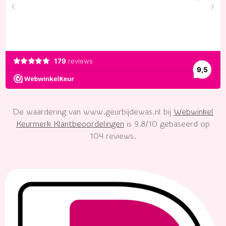
o
e
r
p
k
s
a
p
t
m
De waardering van www.geurbijdewas.nl bij
Webwinkel
Keurmerk Klantbeoordelingen
is 9.8/10 gebaseerd op
104 reviews.