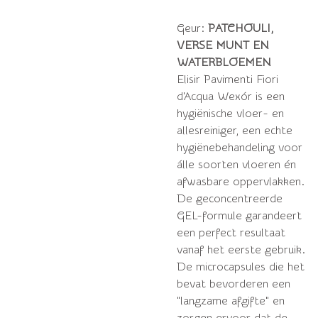
Geur:
PATCHOULI,
VERSE MUNT EN
WATERBLOEMEN
Elisir Pavimenti Fiori
d'Acqua Wexór is een
hygiënische vloer- en
allesreiniger, een echte
hygiënebehandeling voor
álle soorten vloeren én
afwasbare oppervlakken.
De geconcentreerde
GEL-formule garandeert
een perfect resultaat
vanaf het eerste gebruik.
De microcapsules die het
bevat bevorderen een
"langzame afgifte" en
zorgen ervoor dat de