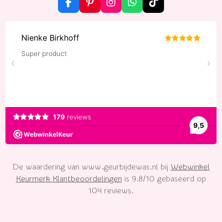
F
P
I
W
T
a
i
n
h
i
c
n
s
a
k
e
t
t
t
T
b
e
a
s
o
o
r
g
A
k
o
e
r
p
k
s
a
p
t
m
De waardering van www.geurbijdewas.nl bij
Webwinkel
Keurmerk Klantbeoordelingen
is 9.8/10 gebaseerd op
104 reviews.