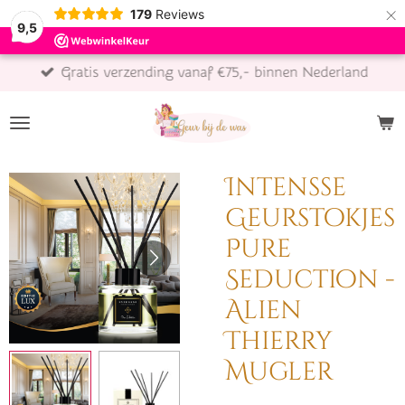
×
179
Reviews
9,5
Gratis verzending vanaf €75,- binnen Nederland
Intensse
Geurstokjes
Pure
Seduction -
Alien
Thierry
Mugler