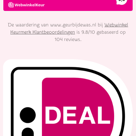
De waardering van www.geurbijdewas.nl bij
Webwinkel
Keurmerk Klantbeoordelingen
is 9.8/10 gebaseerd op
104 reviews.