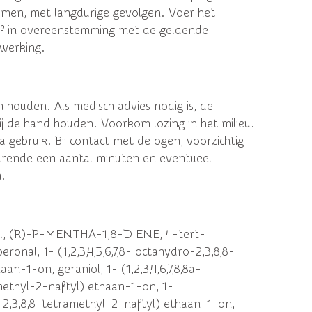
smen, met langdurige gevolgen. Voer het
af in overeenstemming met de geldende
rwerking.
 houden. Als medisch advies nodig is, de
ij de hand houden. Voorkom lozing in het milieu.
gebruik. Bij contact met de ogen, voorzichtig
rende een aantal minuten en eventueel
n.
ool, (R)-P-MENTHA-1,8-DIENE, 4-tert-
eronal, 1- (1,2,3,4,5,6,7,8- octahydro-2,3,8,8-
an-1-on, geraniol, 1- (1,2,3,4,6,7,8,8a-
methyl-2-naftyl) ethaan-1-on, 1-
ro-2,3,8,8-tetramethyl-2-naftyl) ethaan-1-on,