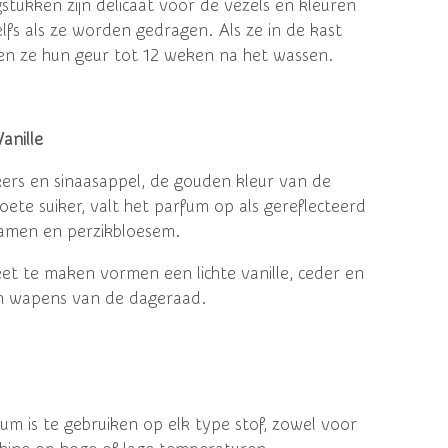
stukken zijn delicaat voor de vezels en kleuren
elfs als ze worden gedragen. Als ze in de kast
n ze hun geur tot 12 weken na het wassen.
anille
ers en sinaasappel, de gouden kleur van de
ete suiker, valt het parfum op als gereflecteerd
clamen en perzikbloesem.
t te maken vormen een lichte vanille, ceder en
an wapens van de dageraad.
um is te gebruiken op elk type stof, zowel voor