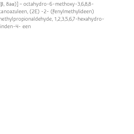
, 7β, 8aα)] – octahydro-6-methoxy-3,6,8,8-
anoazuleen, (2E) -2- (fenylmethylideen)
ethylpropionaldehyde, 1,2,3,5,6,7-hexahydro-
-inden-4- een