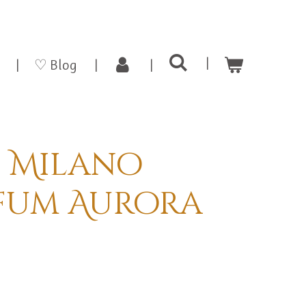
♡ Blog
i Milano
fum Aurora