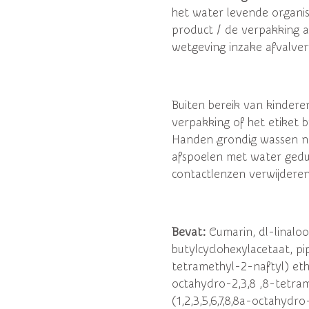
het water levende organi
product / de verpakking 
wetgeving inzake afvalve
Buiten bereik van kinderen
verpakking of het etiket b
Handen grondig wassen na 
afspoelen met water gedu
contactlenzen verwijdere
Bevat:
Cumarin, dl-linal
butylcyclohexylacetaat, pip
tetramethyl-2-naftyl) etha
octahydro-2,3,8 ,8-tetra
(1,2,3,5,6,7,8,8a-octahyd