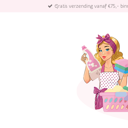
Gratis verzending vanaf €75,- b
Ga
direct
naar
de
hoofdinhoud