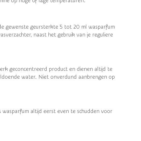
hine op hoge of lage temperaturen.
 de gewenste geursterkte 5 tot 20 ml wasparfum
asverzachter, naast het gebruik van je reguliere
erk geconcentreerd product en dienen altijd te
ldoende water. Niet onverdund aanbrengen op
es wasparfum altijd eerst even te schudden voor