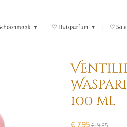
Schoonmaak
♡ Huisparfum
♡ Sale
Ventili
Waspar
100 ml
€ 7,95
€ 9,95