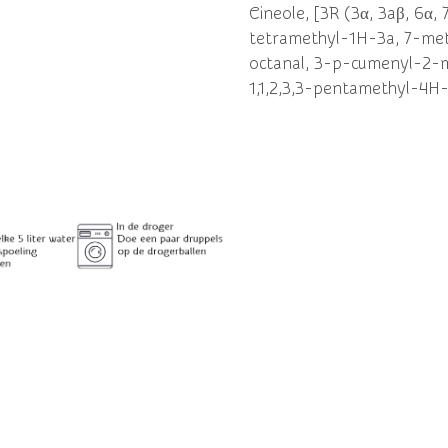
Cineole, [3R (3α, 3aβ, 6α
tetramethyl-1H-3a, 7-met
octanal, 3-p-cumenyl-2-m
1,1,2,3,3-pentamethyl-4H