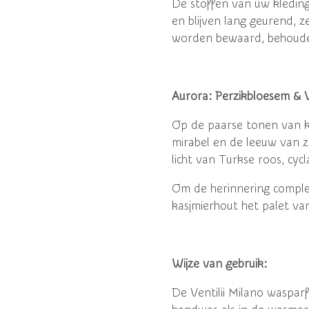
De stoffen van uw kleding
en blijven lang geurend, z
worden bewaard, behoude
Aurora
:
Perzikbloesem & V
Op de paarse tonen van k
mirabel en de leeuw van zo
licht van Turkse roos, cy
Om de herinnering complee
kasjmierhout het palet v
Wijze van gebruik:
De Ventilii Milano wasparf