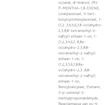
octanal, dl-linalool, (R)-
P-MENTHA-1,8-DIENE,
Linalylacetaat, 4-tert-
butylcyclohexylacetaat, 1-
(1,2 ,3,4,5,6,7,8-octahydro-
2,3,8,8-tetramethyl-2-
naftyl) ethaan-1-on, 1-
(1,2,3,4,6,7, 8,8a-
octahydro-2,3,8,8-
tetramethyl-2-naftyl)
ethaan-1-on, 1-
(1,2,3,5,6,7,8,8a-
octahydro-2,3 ,8,8-
tetramethyl-2-naftyl)
ethaan-1-on,
Benzylsalicylaat, Cumarin,
3-p-cumenyl-2-
methylpropionaldehyde,
Reactiemassa van cis-4-