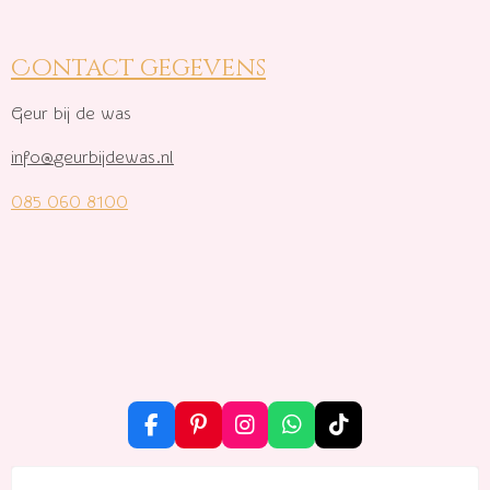
Contact gegevens
Geur bij de was
info@geurbijdewas.nl
085 060 8100
F
P
I
W
T
a
i
n
h
i
c
n
s
a
k