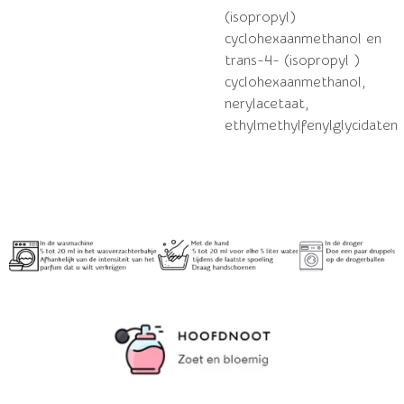
(isopropyl)
cyclohexaanmethanol en
trans-4- (isopropyl )
cyclohexaanmethanol,
nerylacetaat,
ethylmethylfenylglycidaten