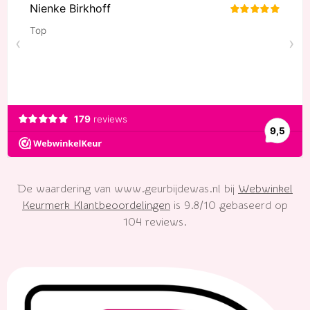
e
t
t
t
T
b
e
a
s
o
o
r
g
A
k
o
e
r
p
k
s
a
p
t
m
De waardering van www.geurbijdewas.nl bij
Webwinkel
Keurmerk Klantbeoordelingen
is 9.8/10 gebaseerd op
104 reviews.