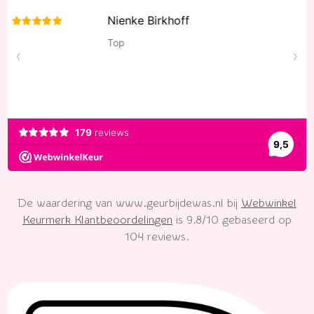
c
n
s
a
k
e
t
t
t
T
b
e
a
s
o
o
r
g
A
k
o
e
r
p
k
s
a
p
t
m
De waardering van www.geurbijdewas.nl bij
Webwinkel
Keurmerk Klantbeoordelingen
is 9.8/10 gebaseerd op
104 reviews.