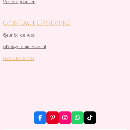
Verkooppunten
Contact gegevens
Geur bij de was
info@geurbijdewas.nl
085 060 8100
F
P
I
W
T
a
i
n
h
i