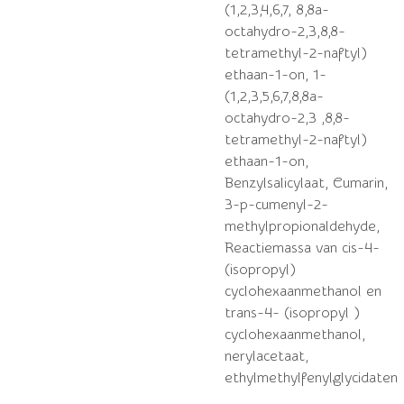
(1,2,3,4,6,7, 8,8a-
octahydro-2,3,8,8-
tetramethyl-2-naftyl)
ethaan-1-on, 1-
(1,2,3,5,6,7,8,8a-
octahydro-2,3 ,8,8-
tetramethyl-2-naftyl)
ethaan-1-on,
Benzylsalicylaat, Cumarin,
3-p-cumenyl-2-
methylpropionaldehyde,
Reactiemassa van cis-4-
(isopropyl)
cyclohexaanmethanol en
trans-4- (isopropyl )
cyclohexaanmethanol,
nerylacetaat,
ethylmethylfenylglycidaten