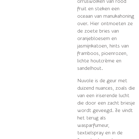
cirruswolken van rood
fruit en steken een
oceaan van manukahoning
over.
Hier ontmoeten ze
de zoete bries van
oranjebloesem en
jasmijnkatoen, hints van
framboos, pioenrozen,
lichte houtcrème en
sandelhout.
Nuvole is de geur met
duizend nuances, zoals die
van een iriserende lucht
die door een zacht briesje
wordt geveegd.
Je vindt
het terug als
wasparfumeur,
textielspray en in de