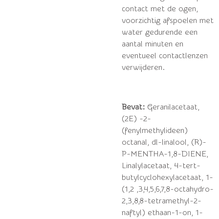
contact met de ogen,
voorzichtig afspoelen met
water gedurende een
aantal minuten en
eventueel contactlenzen
verwijderen.
Bevat:
Geranilacetaat,
(2E) -2-
(fenylmethylideen)
octanal, dl-linalool, (R)-
P-MENTHA-1,8-DIENE,
Linalylacetaat, 4-tert-
butylcyclohexylacetaat, 1-
(1,2 ,3,4,5,6,7,8-octahydro-
2,3,8,8-tetramethyl-2-
naftyl) ethaan-1-on, 1-