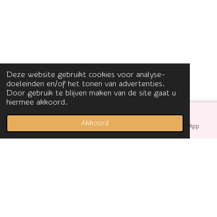
Deze website gebruikt cookies voor analyse-
doeleinden en/of het tonen van advertenties.
Door gebruik te blijven maken van de site gaat u
hiermee akkoord.
Akkoord
E-mailadres
Facebook
WhatsApp