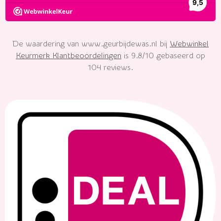
De waardering van www.geurbijdewas.nl bij
Webwinkel
Keurmerk Klantbeoordelingen
is 9.8/10 gebaseerd op
104 reviews.