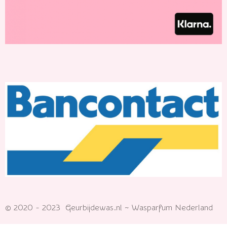
© 2020 - 2023 Geurbijdewas.nl ~ Wasparfum Nederland