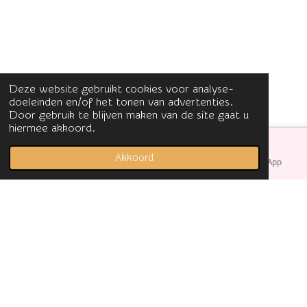
Deze website gebruikt cookies voor analyse-
doeleinden en/of het tonen van advertenties.
Door gebruik te blijven maken van de site gaat u
hiermee akkoord.
Akkoord
E-mailadres
Facebook
WhatsApp