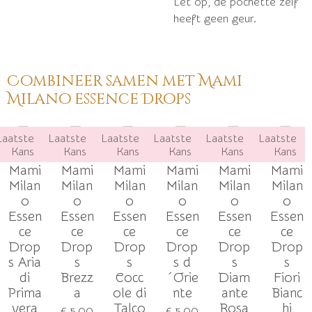
Let op, de pochette zelf
heeft geen geur.
Combineer samen met Mami
Milano essence Drops
Laatste
Laatste
Laatste
Laatste
Laatste
Laatste
Kans
Kans
Kans
Kans
Kans
Kans
Mami
Mami
Mami
Mami
Mami
Mami
Milan
Milan
Milan
Milan
Milan
Milan
o
o
o
o
o
o
Essen
Essen
Essen
Essen
Essen
Essen
ce
ce
ce
ce
ce
ce
Drop
Drop
Drop
Drop
Drop
Drop
s Aria
s
s
s d
s
s
di
Brezz
Cocc
´Orie
Diam
Fiori
Prima
a
ole di
nte
ante
Bianc
vera
Talco
Rosa
hi
€ 5,00
€ 5,00