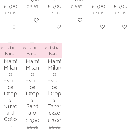
€ 5,00
€ 5,00
€ 5,00
€ 5,00
€ 9,95
€ 9,95
€ 9,95
€ 9,95
€ 9,95
€ 9,95
Houd mij op de hoogte
Houd mij op de hoogte
Houd mij op de hoogte
Houd mij op de hoogte
Houd mij op de h
Houd m
Laatste
Laatste
Laatste
Kans
Kans
Kans
Mami
Mami
Mami
Milan
Milan
Milan
o
o
o
Essen
Essen
Essen
ce
ce
ce
Drop
Drop
Drop
s
s
s
Nuvo
Sand
Tener
la di
alo
ezze
Coto
€ 5,00
€ 5,00
ne
€ 9,95
€ 9,95