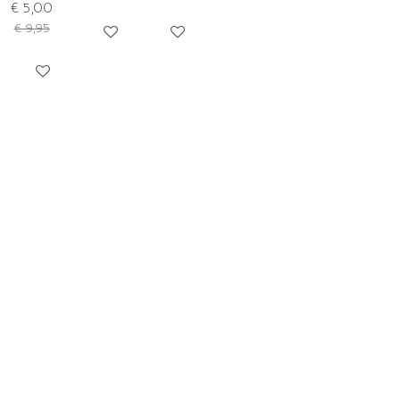
€ 5,00
€ 9,95
Houd mij op de hoogte
Houd mij op de hoogte
Houd mij op de hoogte