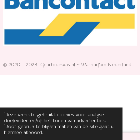
© 2020 - 2023 Geurbijdewas.nl ~ Wasparfum Nederland
Deze website gebruikt cookies voor analyse-
doeleinden en/of het tonen van advertenties.
Door gebruik te blijven maken van de site gaat u
hiermee akkoord.