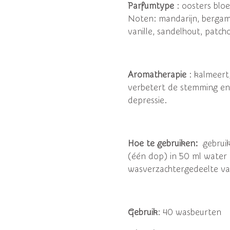
Parfumtype
: oosters blo
Noten: mandarijn, bergamo
vanille, sandelhout, patch
Aromatherapie
: kalmeert
verbetert de stemming e
depressie.
Hoe te gebruiken:
gebrui
(één dop) in 50 ml water 
wasverzachtergedeelte va
Gebruik
: 40 wasbeurten