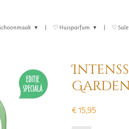
Schoonmaak
♡ Huisparfum
♡ Sale
Intens
Garden
€ 15,95