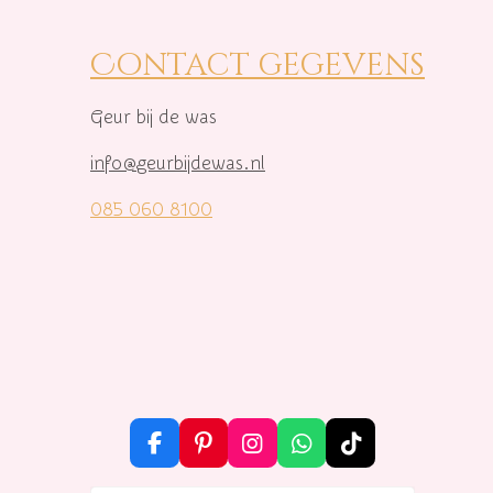
Contact gegevens
Geur bij de was
info@geurbijdewas.nl
085 060 8100
F
P
I
W
T
a
i
n
h
i