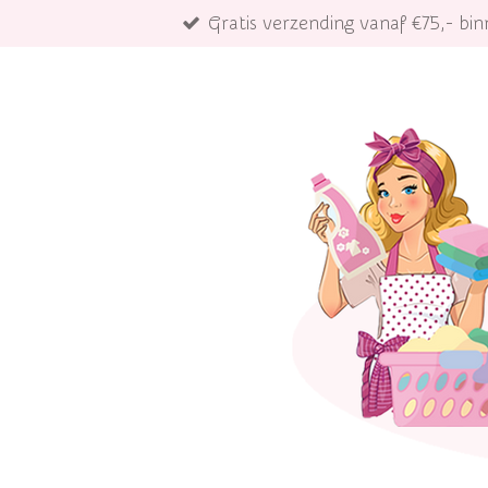
Gratis verzending vanaf €75,- b
Ga
direct
naar
de
hoofdinhoud