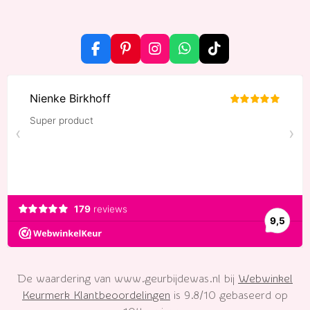
F
P
I
W
T
a
i
n
h
i
c
n
s
a
k
e
t
t
t
T
b
e
a
s
o
o
r
g
A
k
o
e
r
p
k
s
a
p
t
m
De waardering van www.geurbijdewas.nl bij
Webwinkel
Keurmerk Klantbeoordelingen
is 9.8/10 gebaseerd op