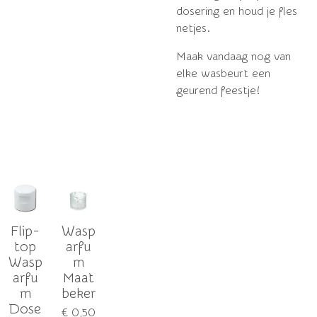
dosering en houd je fles
netjes.
Maak vandaag nog van
elke wasbeurt een
geurend feestje!
Flip-
Wasp
top
arfu
Wasp
m
arfu
Maat
m
beker
Dose
€ 0,50